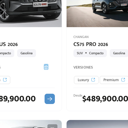
CHANGAN
US 2026
CS75 PRO 2026
ompacto
Gasolina
SUV
Compacto
Gasolina
S
VERSIONES
m
Luxury
Premium
89,900.00
$489,900.0
Desde