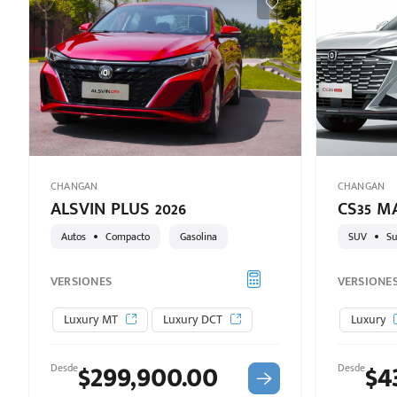
CHANGAN
CHANGAN
ALSVIN PLUS 2026
CS35 M
Autos
Compacto
Gasolina
SUV
Su
VERSIONES
VERSIONE
Luxury MT
Luxury DCT
Luxury
$299,900.00
$4
Desde
Desde