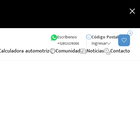
0
Escríbenos
Código Postal
+528121278366
Ingresar
Calculadora automotriz
Comunidad
Noticias
Contacto