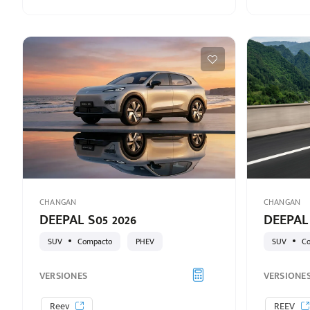
puesto
ado:
CHANGAN
CHANGAN
DEEPAL S05 2026
DEEPAL 
SUV
Compacto
PHEV
SUV
C
VERSIONES
VERSIONE
Reev
REEV