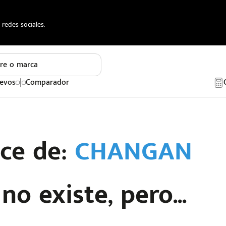
redes sociales.
re o marca
evos
Comparador
ace de:
CHANGAN
o existe, pero...