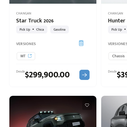
CHANGAN
CHANGAN
Star Truck 2026
Hunter 
Pick Up
Chica
Gasolina
Pick Up
VERSIONES
VERSIONE
MT
Chassis
$299,900.00
$3
Desde
Desde