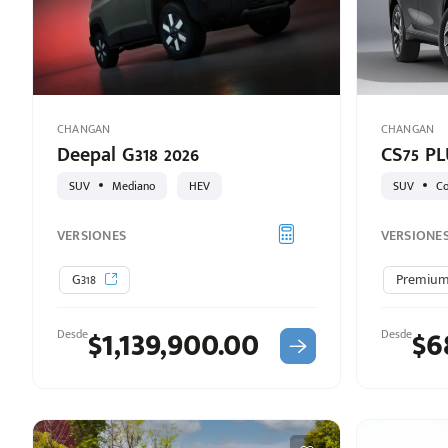
CHANGAN
CHANGAN
Deepal G318 2026
CS75 PL
SUV
Mediano
HEV
SUV
C
VERSIONES
VERSIONE
G318
Premiu
$1,139,900.00
$6
Desde
Desde
d