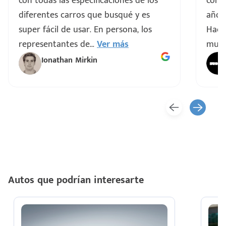
con todas las especificaciones de los
comp
diferentes carros que busqué y es
años 
super fácil de usar. En persona, los
Hacen
representantes de
...
Ver más
muy 
Ionathan Mirkin
Autos que podrían interesarte