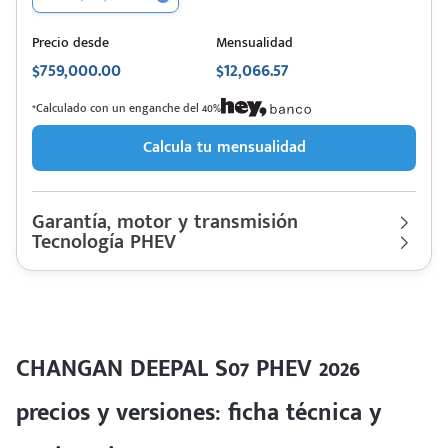
Precio desde
Mensualidad
$759,000.00
$12,066.57
*Calculado con un enganche del 40%
Calcula tu mensualidad
Garantía, motor y transmisión
Tecnología PHEV
Garantía
150000 Km | 5 años
Motor cilindros
Lt 1.5L | Hp. 234
CHANGAN
Descripción de funcionamiento motorización
Rendimiento combinado
20.39 km/l
DEEPAL S07 PHEV 2026
Último rediseño
2026
Tipo de Motor 1.5L síncrono, tipo de batería litio-ferrofosfato,
Colores disponibles
autonomia de 985km y capacidad de la batería de 31.74.
CHANGAN DEEPAL S07 PHEV 2026
precios y versiones: ficha técnica y