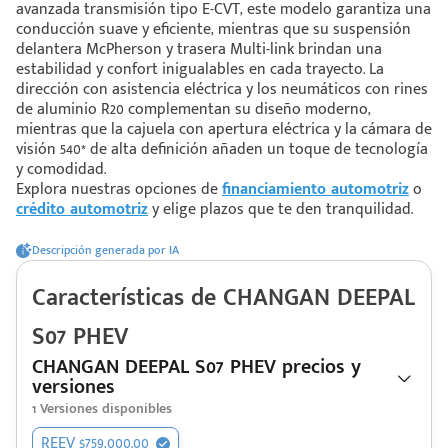
avanzada transmisión tipo E-CVT, este modelo garantiza una
conducción suave y eficiente, mientras que su suspensión
delantera McPherson y trasera Multi-link brindan una
 saber más
estabilidad y confort inigualables en cada trayecto. La
dirección con asistencia eléctrica y los neumáticos con rines
 solo estoy viendo 😀
de aluminio R20 complementan su diseño moderno,
mientras que la cajuela con apertura eléctrica y la cámara de
visión 540* de alta definición añaden un toque de tecnología
y comodidad.
Explora nuestras opciones de
financiamiento automotriz
o
crédito automotriz
y elige plazos que te den tranquilidad.
Descripción generada por IA
Características de
CHANGAN
DEEPAL
S07 PHEV
CHANGAN DEEPAL S07 PHEV precios y
versiones
1
Versiones disponibles
REEV $759,000.00