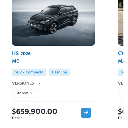
HS 2026
CX-5
MG
MA
SUV
Compacto
Gasolina
SUV
VERSIONES
VERS
Trophy
I 
$659,900.00
$6
Desde
Desd