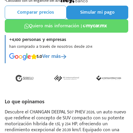
*Calculado con un enganche del 40%
Comparar precios
Simular mi pago
Quiero más información |
+4,100 personas y empresas
¡Espera!
han comprado a través de nosotros desde 2014
e enviar tu cotización
5.0
Ver más
 que conozcas nuestro
e
Análisis Personalizado
un asesor te guiará
u proceso para que
 la mejor desición.
Lo que opinamos
Descubre el CHANGAN DEEPAL S07 PHEV 2026, un auto nuevo
que redefine el concepto de SUV compacto con su potente
motorización híbrida de 1.5L y 234 HP, ofreciendo un
rendimiento excepcional de 20.39 km/l. Equipado con una