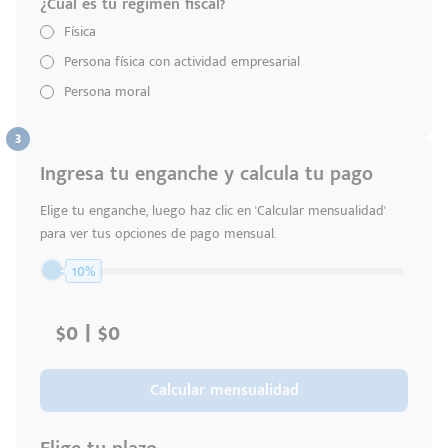
¿Cuál es tu régimen fiscal?
Física
Persona física con actividad empresarial
Persona moral
Código
Escríbenos
Ingresa tu enganche y calcula tu pago
Postal
+528121278366
Ingresar
Elige tu enganche, luego haz clic en 'Calcular mensualidad'
para ver tus opciones de pago mensual.
10%
Calcular mensualidad