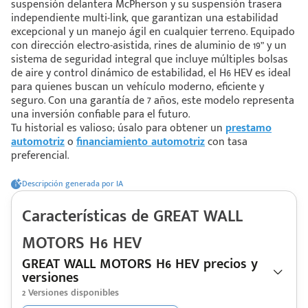
suspensión delantera McPherson y su suspensión trasera
independiente multi-link, que garantizan una estabilidad
excepcional y un manejo ágil en cualquier terreno. Equipado
 saber más
con dirección electro-asistida, rines de aluminio de 19” y un
sistema de seguridad integral que incluye múltiples bolsas
 solo estoy viendo 😀
de aire y control dinámico de estabilidad, el H6 HEV es ideal
para quienes buscan un vehículo moderno, eficiente y
seguro. Con una garantía de 7 años, este modelo representa
una inversión confiable para el futuro.
Tu historial es valioso; úsalo para obtener un
prestamo
automotriz
o
financiamiento automotriz
con tasa
preferencial.
Descripción generada por IA
Características de
GREAT WALL
MOTORS
H6 HEV
GREAT WALL MOTORS H6 HEV precios y
versiones
2
Versiones disponibles