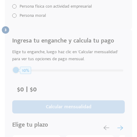
Persona física con actividad empresarial
Persona moral
Ingresa tu enganche y calcula tu pago
Código
Escríbenos
Postal
Elige tu enganche, luego haz clic en 'Calcular mensualidad'
+528121278366
Ingresar
para ver tus opciones de pago mensual.
10%
Calcular mensualidad
Elige tu plazo