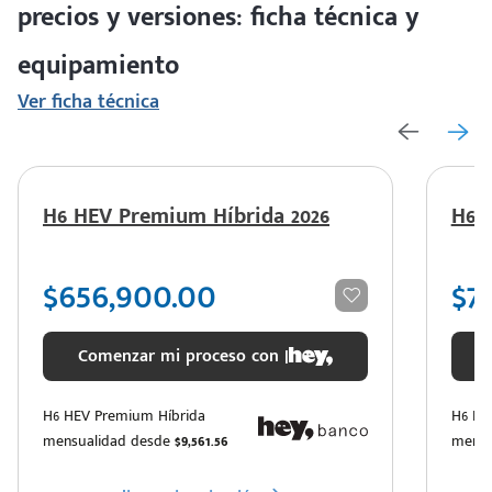
precios y versiones: ficha técnica y
equipamiento
Ver ficha técnica
H6 HEV Premium Híbrida 2026
H6 H
$656,900.00
$7
Comenzar mi proceso con |
H6 HEV Premium Híbrida
H6 HEV
mensualidad desde
$9,561.56
mensu