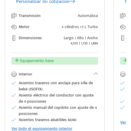
Personalizar mi cotización
Per
Transmisión
Automática
T
Motor
4 cilindros 1.5 L Turbo
M
Dimensiones
Largo | Alto | Ancho
D
4,703 | 1,730 | 1,886
Equipamiento base:
E
Interior
In
Asientos traseros con anclaje para silla de
L
bebé (ISOFIX)
Di
Asiento eléctrico del conductor con ajuste
up
de 6 posiciones
Vo
Asiento manual del copiloto con ajuste de 4
A
posiciones
d
Asientos traseros abatibles 60/40
Ver t
Ver todo el equipamiento interior