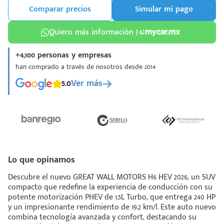
Comparar precios
Simular mi pago
Quiero más información |
+4,100 personas y empresas
han comprado a través de nosotros desde 2014
¡Espera!
5.0
Ver más
e enviar tu cotización
 que conozcas nuestro
e
Análisis Personalizado
un asesor te guiará
u proceso para que
 la mejor desición.
Lo que opinamos
Descubre el nuevo GREAT WALL MOTORS H6 HEV 2026, un SUV
compacto que redefine la experiencia de conducción con su
potente motorización PHEV de 1.5L Turbo, que entrega 240 HP
y un impresionante rendimiento de 19.2 km/l. Este auto nuevo
combina tecnología avanzada y confort, destacando su