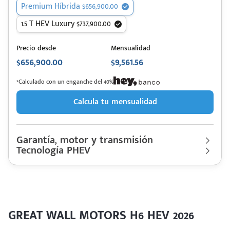
Premium Híbrida $656,900.00
1.5 T HEV Luxury $737,900.00
Precio desde
Mensualidad
$656,900.00
$9,561.56
*Calculado con un enganche del 40%
Calcula tu mensualidad
Garantía, motor y transmisión
Tecnología PHEV
Garantía
S/L Km | 7 años
Motor cilindros
Lt 1.5L Turbo | Hp. 240
GREAT WALL
Descripción de funcionamiento motorización
Rendimiento combinado
19.2 km/l
MOTORS
H6 HEV 2026
Último rediseño
2026
Motor 1.5L Turbo y eléctrico de 130 kW, bateria Litio ternaria,
Colores disponibles
autonomía combinada de 19.2 km/l, capacidad de la batería de
GREAT WALL MOTORS H6 HEV 2026
1.67 kwh.