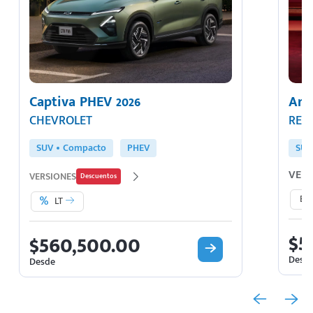
Captiva PHEV 2026
Ark
CHEVROLET
REN
SUV
Compacto
PHEV
SUV
VERS
VERSIONES
Descuentos
Esp
LT
$5
$560,500.00
Desd
Desde