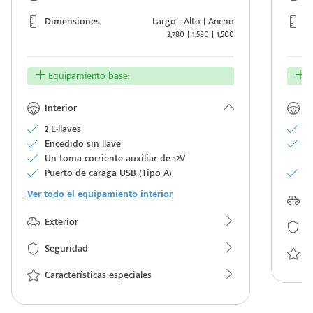
Dimensiones
Largo | Alto | Ancho
D
3,780 | 1,580 | 1,500
Equipamiento base:
E
Interior
In
2 E-llaves
V
Encedido sin llave
A
Un toma corriente auxiliar de 12V
el
Puerto de caraga USB (Tipo A)
C
Ver todo el equipamiento interior
Ex
Exterior
S
Seguridad
Ca
Características especiales