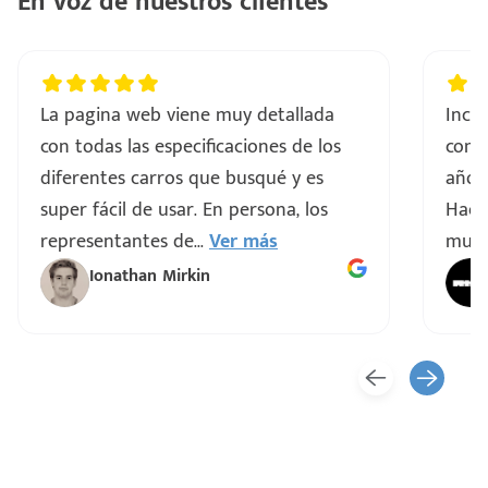
En voz de nuestros clientes
La pagina web viene muy detallada
Incre
con todas las especificaciones de los
comp
diferentes carros que busqué y es
años 
super fácil de usar. En persona, los
Hacen
representantes de
...
Ver más
muy 
Ionathan Mirkin