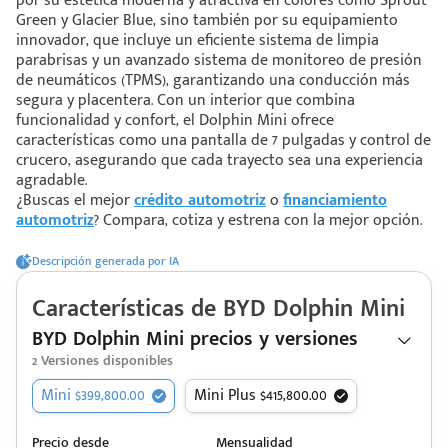
por su estética moderna y atractiva en colores como Sprout
Green y Glacier Blue, sino también por su equipamiento
innovador, que incluye un eficiente sistema de limpia
 saber más
parabrisas y un avanzado sistema de monitoreo de presión
de neumáticos (TPMS), garantizando una conducción más
segura y placentera. Con un interior que combina
 solo estoy viendo 😀
funcionalidad y confort, el Dolphin Mini ofrece
características como una pantalla de 7 pulgadas y control de
crucero, asegurando que cada trayecto sea una experiencia
agradable.
¿Buscas el mejor
crédito automotriz
o
financiamiento
automotriz
? Compara, cotiza y estrena con la mejor opción.
Descripción generada por IA
Características de
BYD
Dolphin Mini
BYD Dolphin Mini precios y versiones
2
Versiones disponibles
Mini $399,800.00
Mini Plus $415,800.00
Precio desde
Mensualidad