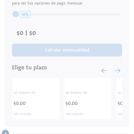
para ver tus opciones de pago mensual.
Código
Escríbenos
Postal
+528121278366
10%
Ingresar
Calcular mensualidad
Elige tu plazo
60 meses de
48 meses de
36 meses
$0.00
$0.00
$0.00
IVA incluido
IVA incluido
IVA inclui