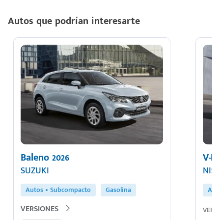
Autos que podrían interesarte
Baleno 2026
V-D
SUZUKI
NIS
Autos
Subcompacto
Gasolina
Aut
VERSIONES
VERS