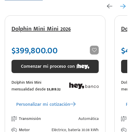
Dolphin Mini Mini 2026
Dolp
$399,800.00
$4
Comenzar mi proceso con |
Dolphin Mini Mini
Dolphi
mensualidad desde
$5,819.32
mensu
Personalizar mi cotización
Per
Transmisión
Automática
T
Motor
Eléctrico, batería 30.08 kWh
M