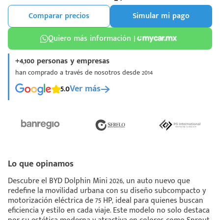
Comparar precios
Simular mi pago
Quiero más información |
+4,100 personas y empresas
¡Espera!
han comprado a través de nosotros desde 2014
e enviar tu cotización
5.0
Ver más
 que conozcas nuestro
e
Análisis Personalizado
un asesor te guiará
u proceso para que
 la mejor desición.
Lo que opinamos
Descubre el BYD Dolphin Mini 2026, un auto nuevo que
redefine la movilidad urbana con su diseño subcompacto y
motorización eléctrica de 75 HP, ideal para quienes buscan
eficiencia y estilo en cada viaje. Este modelo no solo destaca