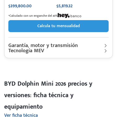
$399,800.00
$5,819.32
*Calculado con un enganche del 40%
Calcula tu mensualidad
Garantía, motor y transmisión
Tecnología MEV
Garantía
150,000 Km | 5 años
Motor cilindros
Lt Eléctrico | Hp. 75
BYD
Descripción de funcionamiento motorización
Dolphin
Rendimiento combinado
ND km/l
Mini 2026
Último rediseño
2024
Motor eléctrico, Batería Blade con capacidad de 30.08 kWh
Colores disponibles
BYD Dolphin Mini 2026 precios y
versiones: ficha técnica y
equipamiento
Ver ficha técnica