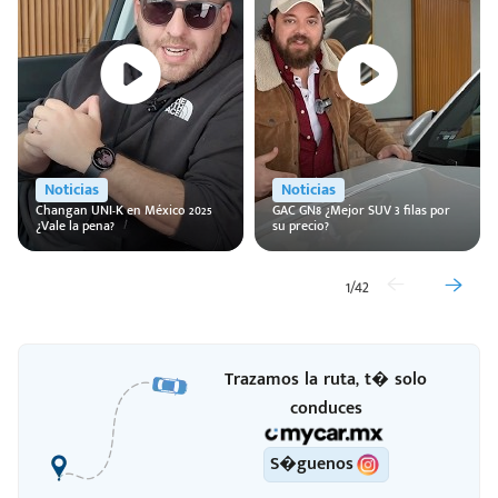
Noticias
Noticias
Changan UNI-K en México 2025
GAC GN8 ¿Mejor SUV 3 filas por
¿Vale la pena?
su precio?
1
/
42
Trazamos la ruta, t� solo
conduces
S�guenos