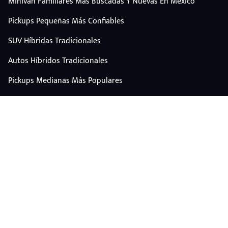
Minivan Familiares Más Buscadas Y Nuevas En México
Pickups Pequeñas Más Confiables
SUV Híbridas Tradicionales
Autos Híbridos Tradicionales
Pickups Medianas Más Populares
Autos Y Camionetas Con Mejor Valor De Reventa
SUV Familiares Con Mejor Espacio Y Precio
Autos Eléctricos
CONTÁCTANOS
Escríbenos por WhatsApp
plataforma@carplus.mx