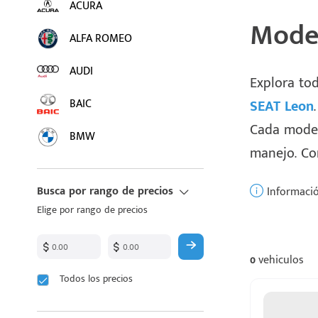
ACURA
Model
ALFA ROMEO
AUDI
Explora to
BAIC
SEAT Leon
.
Cada modelo
BMW
manejo. Con
BUICK
Busca por rango de precios
Informació
BYD
Elige por rango de precios
CADILLAC
0
vehiculos
CHANGAN
Todos los precios
CHEVROLET