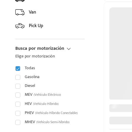
HYUNDAI
Van
INFINITI
Pick Up
JAC
Busca por motorización
JAECOO
Elige por motorización
JAGUAR
Todas
puesto
JEEP
Gasolina
Diesel
JETOUR
MEV
(Vehículo Eléctrico)
ado:
HEV
KIA
(Vehículo Híbrido)
PHEV
(Vehículo Híbrido Conectable)
LAND ROVER
MHEV
(Vehículo Semi-híbrido)
LEXUS