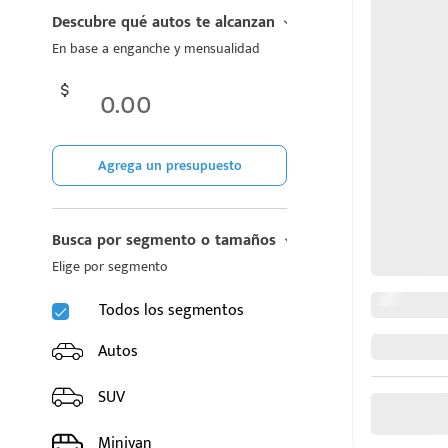
CHIREY
Descubre qué autos te alcanzan
En base a enganche y mensualidad
CUPRA
DODGE
FIAT
Agrega un presupuesto
d
FORD
Busca por segmento o tamaños
GAC
Elige por segmento
GEELY
Todos los segmentos
GMC
Autos
GREAT WALL MOTORS
SUV
HONDA
Minivan