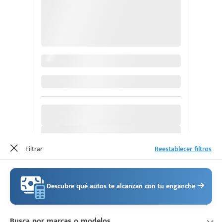
d
Filtrar
Reestablecer filtros
Descubre qué autos te alcanzan con tu enganche
Busca por marcas o modelos