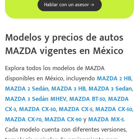
Hablar con un asesor
Modelos y precios de autos
MAZDA vigentes en México
Explora todos los modelos de MAZDA
disponibles en México, incluyendo
MAZDA 2 HB
,
MAZDA 2 Sedán
,
MAZDA 3 HB
,
MAZDA 3 Sedan
,
MAZDA 3 Sedán MHEV
,
MAZDA BT-50
,
MAZDA
CX-3
,
MAZDA CX-30
,
MAZDA CX-5
,
MAZDA CX-50
,
Escríbenos
MAZDA CX-70
,
MAZDA CX-90
y
MAZDA MX-5
.
Código
+528121278366
Cada modelo cuenta con diferentes versiones,
Postal
Ingresar