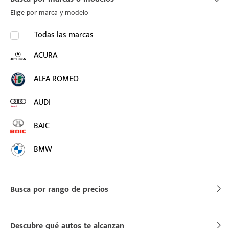
Elige por marca y modelo
Todas las marcas
ACURA
ALFA ROMEO
puesto
AUDI
BAIC
ado:
BMW
BUICK
Busca por rango de precios
BYD
CADILLAC
Descubre qué autos te alcanzan