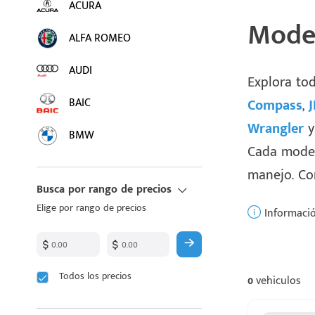
ACURA
Model
ALFA ROMEO
AUDI
Explora to
BAIC
Compass
,
Wrangler
BMW
Cada modelo
BUICK
manejo. Con
Busca por rango de precios
BYD
Elige por rango de precios
Informació
CADILLAC
CHANGAN
Todos los precios
0
vehiculos
CHEVROLET