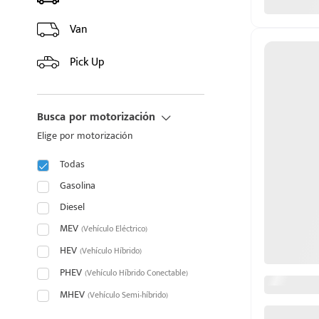
HYUNDAI
Van
INFINITI
Pick Up
JAC
Busca por motorización
JAECOO
Elige por motorización
JAGUAR
Todas
JEEP
Gasolina
Diesel
Todos
Cherokee
MEV
(Vehículo Eléctrico)
HEV
(Vehículo Híbrido)
Commander
Compass
PHEV
(Vehículo Híbrido Conectable)
Grand Cherokee
MHEV
(Vehículo Semi-híbrido)