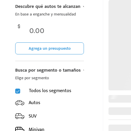
CHIREY
Descubre qué autos te alcanzan
En base a enganche y mensualidad
CUPRA
DODGE
FIAT
Agrega un presupuesto
FORD
Busca por segmento o tamaños
GAC
Elige por segmento
GEELY
Todos los segmentos
GMC
Autos
GREAT WALL MOTORS
SUV
HONDA
Minivan