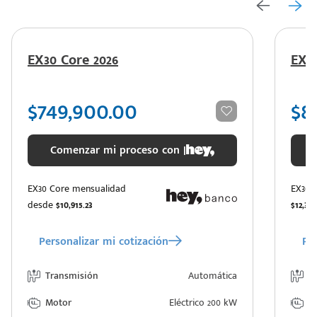
EX30 Core 2026
EX30
$749,900.00
$8
Comenzar mi proceso con |
EX30 Core mensualidad
EX30 
desde
$10,915.23
$12,341
Personalizar mi cotización
Per
Transmisión
Automática
T
Motor
Eléctrico 200 kW
M