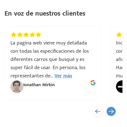
En voz de nuestros clientes
e
La pagina web viene muy detallada
Incre
con todas las especificaciones de los
comp
diferentes carros que busqué y es
años 
Una publicación compartida por my-car.mx ®️ (@mycar.mx)
Una publicación compartida por my-car.mx ®️ (@mycar.mx)
super fácil de usar. En persona, los
Hacen
seña
representantes de
...
Ver más
muy 
Ionathan Mirkin