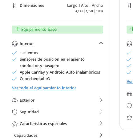
Dimensiones
Largo | Alto | Ancho
D
4,233 | 1,550 | 1,837
Equipamiento base:
E
Interior
In
5 asientos
Te
Sensores de posición en el asiento,
Il
conductor y pasajero
T
Apple CarPlay y Android Auto inalámbricos
R
Conectividad 5G
Ver t
Ver todo el equipamiento interior
Ex
Exterior
S
Seguridad
Ca
Características especiales
Capacidades