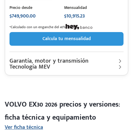
Precio desde
Mensualidad
$749,900.00
$10,915.23
*Calculado con un enganche del 40%
Calcula tu mensualidad
Garantía, motor y transmisión
Tecnología MEV
Garantía
100,000 Km | 3 años
Motor cilindros
Lt Eléctrico | Hp. 272
VOLVO
Descripción de funcionamiento motorización
EX30
Rendimiento combinado
N/D km/l
2026
Último rediseño
2024
Motor eléctrico con potencia de 200/315 kW y Autonomía de
Colores disponibles
265/366 km
VOLVO EX30 2026 precios y versiones:
ficha técnica y equipamiento
Ver ficha técnica