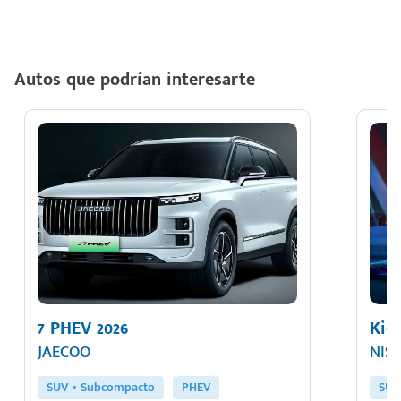
Autos que podrían interesarte
7 PHEV 2026
Kic
JAECOO
NIS
SUV
Subcompacto
PHEV
SUV