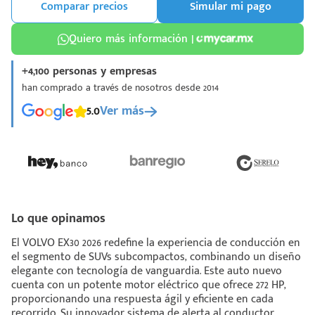
Comparar precios
Simular mi pago
Quiero más información |
+4,100 personas y empresas
han comprado a través de nosotros desde 2014
¡Espera!
5.0
Ver más
e enviar tu cotización
 que conozcas nuestro
e
Análisis Personalizado
un asesor te guiará
u proceso para que
 la mejor desición.
Lo que opinamos
El VOLVO EX30 2026 redefine la experiencia de conducción en
el segmento de SUVs subcompactos, combinando un diseño
elegante con tecnología de vanguardia. Este auto nuevo
cuenta con un potente motor eléctrico que ofrece 272 HP,
proporcionando una respuesta ágil y eficiente en cada
recorrido. Su innovador sistema de alerta al conductor