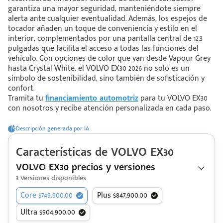
garantiza una mayor seguridad, manteniéndote siempre
alerta ante cualquier eventualidad. Además, los espejos de
tocador añaden un toque de conveniencia y estilo en el
 saber más
interior, complementados por una pantalla central de 12.3
pulgadas que facilita el acceso a todas las funciones del
 solo estoy viendo 😀
vehículo. Con opciones de color que van desde Vapour Grey
hasta Crystal White, el VOLVO EX30 2026 no solo es un
símbolo de sostenibilidad, sino también de sofisticación y
confort.
Tramita tu
financiamiento automotriz
para tu VOLVO EX30
con nosotros y recibe atención personalizada en cada paso.
Descripción generada por IA
Características de
VOLVO
EX30
VOLVO EX30 precios y versiones
3
Versiones disponibles
Core $749,900.00
Plus $847,900.00
Ultra $904,900.00