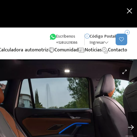
0
Escríbenos
Código Postal
+528121278366
Ingresar
Calculadora automotriz
Comunidad
Noticias
Contacto