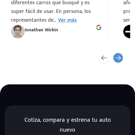
diferentes carros que busqué y es
años
super fácil de usar. En persona, los
proce
representantes de
...
Ver más
servi
Ionathan Mirkin
Cotiza, compara y estrena tu auto
nuevo