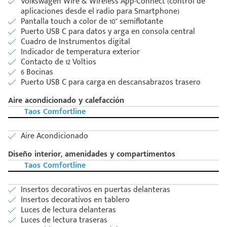
Volkswagen Wire & Wireless App-Connect (control de
aplicaciones desde el radio para Smartphone)
Pantalla touch a color de 10" semiflotante
Puerto USB C para datos y arga en consola central
Cuadro de Instrumentos digital
Indicador de temperatura exterior
Contacto de 12 Voltios
6 Bocinas
Puerto USB C para carga en descansabrazos trasero
Aire acondicionado y calefacción
Taos Comfortline
Aire Acondicionado
Diseño interior, amenidades y compartimentos
Taos Comfortline
Código
Insertos decorativos en puertas delanteras
Escríbenos
Postal
Insertos decorativos en tablero
+528121278366
Ingresar
Luces de lectura delanteras
Luces de lectura traseras