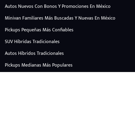
Autos Nuevos Con Bonos Y Promociones En México
Minivan Familiares Más Buscadas Y Nuevas En México
Pickups Pequeñas Más Confiables
SUV Híbridas Tradicionales
Autos Híbridos Tradicionales
Pickups Medianas Más Populares
Autos Y Camionetas Con Mejor Valor De Reventa
SUV Familiares Con Mejor Espacio Y Precio
Autos Eléctricos
CONTÁCTANOS
Escríbenos por WhatsApp
plataforma@carplus.mx