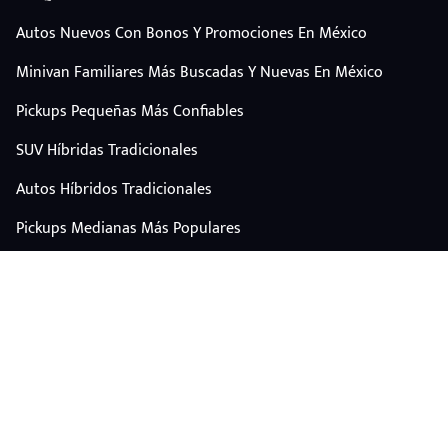
Autos Nuevos Con Bonos Y Promociones En México
Minivan Familiares Más Buscadas Y Nuevas En México
Pickups Pequeñas Más Confiables
SUV Híbridas Tradicionales
Autos Híbridos Tradicionales
Pickups Medianas Más Populares
Autos Y Camionetas Con Mejor Valor De Reventa
SUV Familiares Con Mejor Espacio Y Precio
Autos Eléctricos
CONTÁCTANOS
Escríbenos por WhatsApp
plataforma@carplus.mx