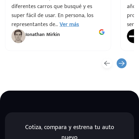
diferentes carros que busqué y es
años
super fácil de usar. En persona, los
proce
representantes de
...
Ver más
servi
Ionathan Mirkin
Cotiza, compara y estrena tu auto
nuevo