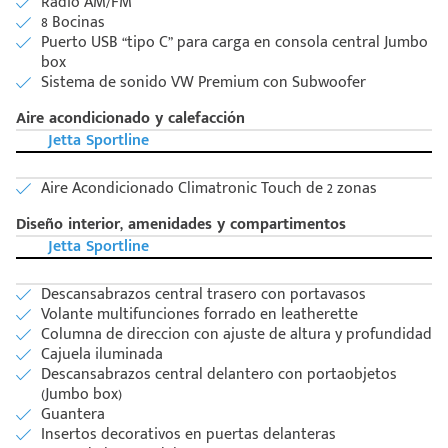
Radio AM/FM
8 Bocinas
Puerto USB “tipo C” para carga en consola central Jumbo
box
Sistema de sonido VW Premium con Subwoofer
Aire acondicionado y calefacción
Jetta Sportline
Aire Acondicionado Climatronic Touch de 2 zonas
Diseño interior, amenidades y compartimentos
Jetta Sportline
Código
Escríbenos
Descansabrazos central trasero con portavasos
Postal
+528121278366
Volante multifunciones forrado en leatherette
Ingresar
Columna de direccion con ajuste de altura y profundidad
Cajuela iluminada
Descansabrazos central delantero con portaobjetos
(Jumbo box)
Guantera
Insertos decorativos en puertas delanteras