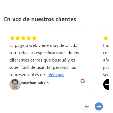
En voz de nuestros clientes
La pagina web viene muy detallada
Incre
con todas las especificaciones de los
comp
diferentes carros que busqué y es
años
super fácil de usar. En persona, los
proce
representantes de
...
Ver más
servi
Ionathan Mirkin