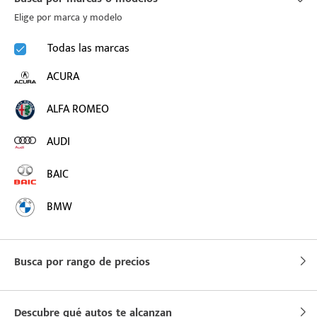
Elige por marca y modelo
puesto
Todas las marcas
ACURA
ado:
ALFA ROMEO
AUDI
BAIC
BMW
BUICK
Busca por rango de precios
BYD
CADILLAC
Descubre qué autos te alcanzan