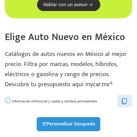
Hablar con un asesor
Elige Auto Nuevo en México
Catálogos de autos nuevos en México al mejor
precio. Filtra por marcas, modelos, híbridos,
eléctricos o gasolina y rango de precios.
Escríbenos
Descubre tu presupuesto aquí mycar.mx®
Código
+528121278366
Postal
Ingresar
Información referencial y sujeta a cambios permanentes
Personalizar búsqueda