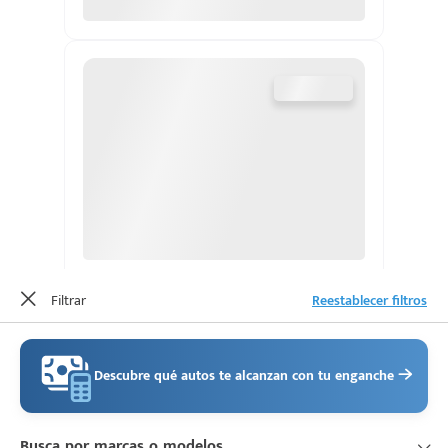
d
Filtrar
Reestablecer filtros
Descubre qué autos te alcanzan con tu enganche
Busca por marcas o modelos