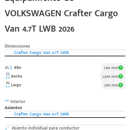
VOLKSWAGEN Crafter Cargo
Van 4.7T LWB 2026
Dimensiones
Crafter Cargo Van 4.7T LWB
Alto
1,961 mm
Ancho
2,040 mm
Largo
7,391 mm
Interior
Asientos
Código
Escríbenos
Postal
Crafter Cargo Van 4.7T LWB
+528121278366
Ingresar
Asiento individual para conductor