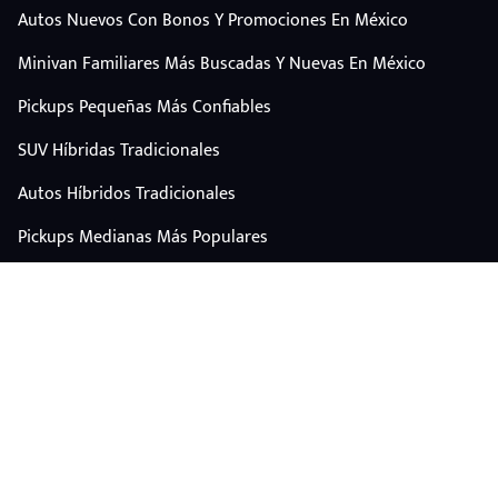
Autos Nuevos Con Bonos Y Promociones En México
Minivan Familiares Más Buscadas Y Nuevas En México
Pickups Pequeñas Más Confiables
SUV Híbridas Tradicionales
Autos Híbridos Tradicionales
Pickups Medianas Más Populares
Autos Y Camionetas Con Mejor Valor De Reventa
SUV Familiares Con Mejor Espacio Y Precio
Autos Eléctricos
CONTÁCTANOS
Escríbenos por WhatsApp
plataforma@carplus.mx