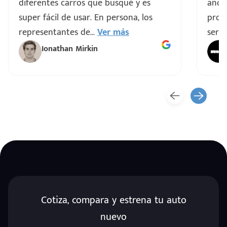
diferentes carros que busqué y es
años
super fácil de usar. En persona, los
proce
representantes de
...
Ver más
servi
Ionathan Mirkin
Cotiza, compara y estrena tu auto
nuevo