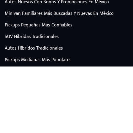
Autos Nuevos Con Bonos Y Promociones En México
Minivan Familiares Más Buscadas Y Nuevas En México
Pickups Pequeñas Más Confiables
SUV Híbridas Tradicionales
Autos Híbridos Tradicionales
Pickups Medianas Más Populares
Autos Y Camionetas Con Mejor Valor De Reventa
SUV Familiares Con Mejor Espacio Y Precio
Autos Eléctricos
CONTÁCTANOS
Escríbenos por WhatsApp
plataforma@carplus.mx