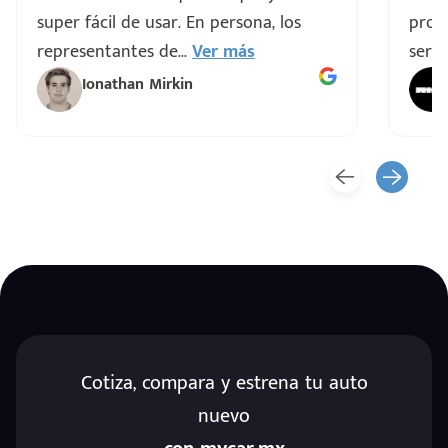
super fácil de usar. En persona, los
proce
representantes de
...
Ver más
servi
Ionathan Mirkin
Cotiza, compara y estrena tu auto
nuevo