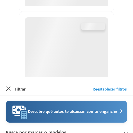
d
Filtrar
Reestablecer filtros
Descubre qué autos te alcanzan con tu enganche
Busca por marcas o modelos