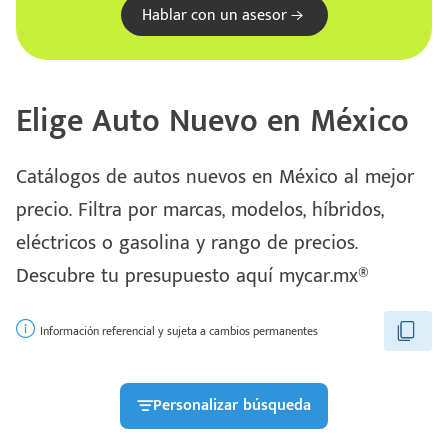
Hablar con un asesor
Elige Auto Nuevo en México
Catálogos de autos nuevos en México al mejor
precio. Filtra por marcas, modelos, híbridos,
eléctricos o gasolina y rango de precios.
Escríbenos
Descubre tu presupuesto aquí mycar.mx®
Código
+528121278366
Postal
Ingresar
Información referencial y sujeta a cambios permanentes
Personalizar búsqueda