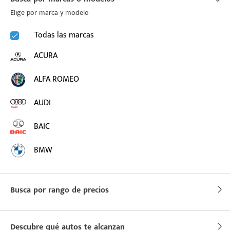
Elige por marca y modelo
puesto
Todas las marcas
ACURA
ado:
ALFA ROMEO
AUDI
BAIC
BMW
BUICK
Busca por rango de precios
BYD
CADILLAC
Descubre qué autos te alcanzan