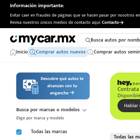
Información importante:
Evitar caer en fraudes de páginas que se hacen pasar por nosotros en 
Revisa nuestros únicos medios de contacto aquí:
Contacto
Busca autos por nomb
Inicio
Comprar autos nuevos
Comprar autos semi
Descubre qué autos te
alcanzan con tu
Contrata 
enganche
Disponible
Hablar 
Busca por marcas o modelos
Elige por marca y modelo
Todas las marcas
Todas las m