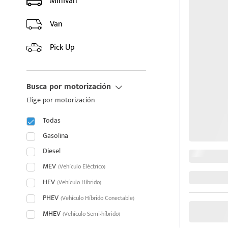
Minivan
HYUNDAI
Van
INFINITI
Pick Up
JAC
Busca por motorización
JAECOO
Elige por motorización
JAGUAR
Todas
puesto
JEEP
Gasolina
Diesel
JETOUR
MEV
(Vehículo Eléctrico)
ado:
HEV
KIA
(Vehículo Híbrido)
PHEV
(Vehículo Híbrido Conectable)
LAND ROVER
MHEV
(Vehículo Semi-híbrido)