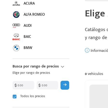
ACURA
Elige
ALFA ROMEO
AUDI
Catálogos d
BAIC
y rango de
BMW
Informació
BUICK
Busca por rango de precios
BYD
Elige por rango de precios
0
vehiculos
CADILLAC
CHANGAN
Todos los precios
CHEVROLET