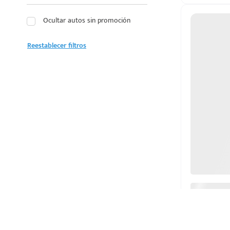
LEXUS
Ocultar autos sin promoción
LINCOLN
Reestablecer filtros
MAZDA
MERCEDES BENZ
MG
MINI
MITSUBISHI
NISSAN
OMODA
PEUGEOT