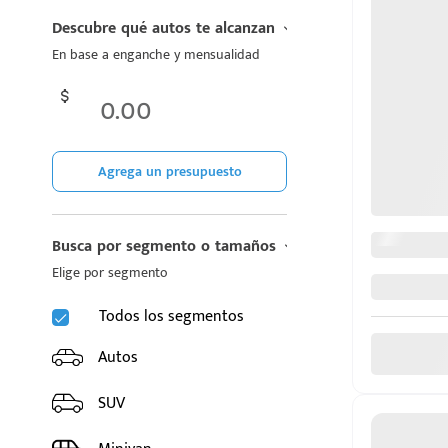
CHIREY
Descubre qué autos te alcanzan
En base a enganche y mensualidad
CUPRA
DODGE
FIAT
Agrega un presupuesto
d
FORD
Busca por segmento o tamaños
GAC
Elige por segmento
GEELY
Todos los segmentos
GMC
Autos
GREAT WALL MOTORS
SUV
HONDA