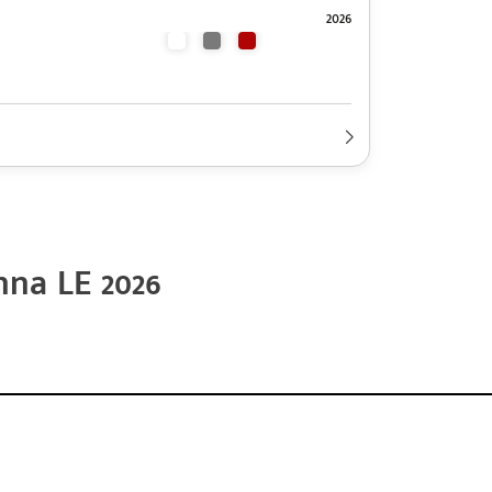
2026
2026
encia de 240 HP Y Batería de Níquel-Hidruro metálico
na LE 2026