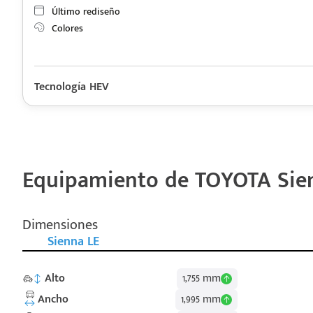
Último rediseño
Colores
Tecnología HEV
Descripción de funcionamiento motorización TOYOTA Sienna 
Motor de combustión interna (gasolina), Sistema Híbrido con Pot
(NiMH)
Equipamiento de TOYOTA Sien
Dimensiones
Sienna LE
Alto
1,755 mm
Ancho
1,995 mm