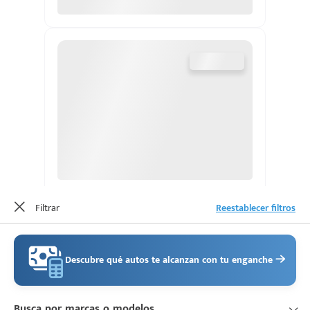
d
Filtrar
Reestablecer filtros
Descubre qué autos te alcanzan con tu enganche
Busca por marcas o modelos