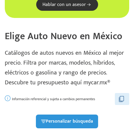
Hablar con un asesor
Elige Auto Nuevo en México
Catálogos de autos nuevos en México al mejor
precio. Filtra por marcas, modelos, híbridos,
eléctricos o gasolina y rango de precios.
Escríbenos
Descubre tu presupuesto aquí mycar.mx®
Código
+528121278366
Postal
Ingresar
Información referencial y sujeta a cambios permanentes
Personalizar búsqueda