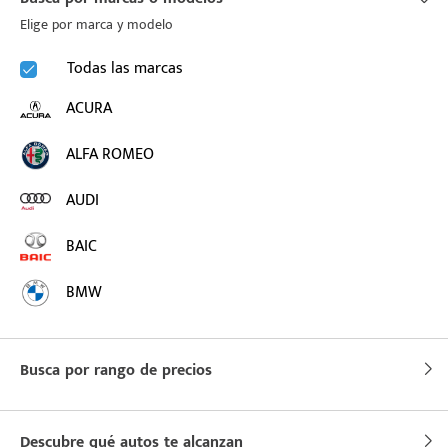
Elige por marca y modelo
puesto
Todas las marcas
ACURA
ado:
ALFA ROMEO
AUDI
BAIC
BMW
BUICK
Busca por rango de precios
BYD
CADILLAC
Descubre qué autos te alcanzan