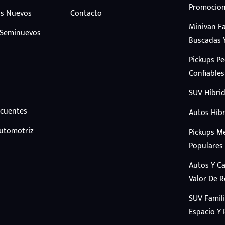
Promocion
s Nuevos
Contacto
Minivan F
 Seminuevos
Buscadas 
Pickups P
Confiables
SUV Híbrid
ecuentes
Autos Híbr
Automotriz
Pickups M
Populares
Autos Y C
Valor De 
SUV Famil
Espacio Y 