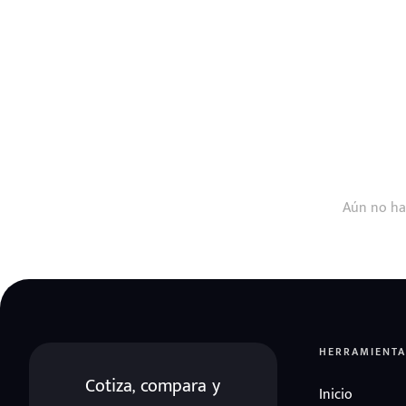
Aún no ha
HERRAMIENTA
Cotiza, compara y
Inicio
eña