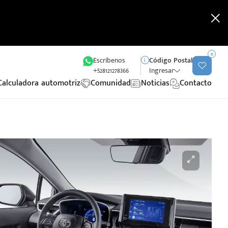
0
Escríbenos
Código Postal
+528121278366
Ingresar
Calculadora automotriz
Comunidad
Noticias
Contacto