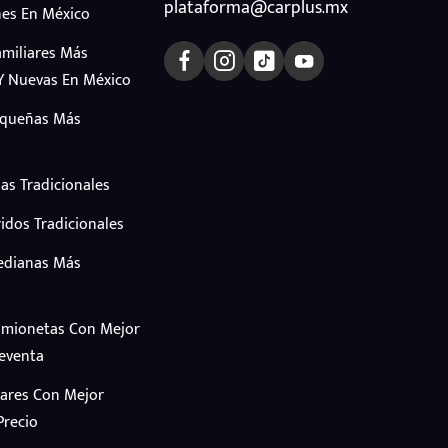
plataforma@carplus.mx
es En México
amiliares Más
Y Nuevas En México
equeñas Más
as Tradicionales
idos Tradicionales
edianas Más
amionetas Con Mejor
Reventa
iares Con Mejor
Precio