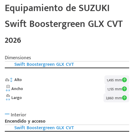
Equipamiento de SUZUKI
Swift Boostergreen GLX CVT
2026
Dimensiones
Swift Boostergreen GLX CVT
Alto
1,495 mm
Ancho
1,735 mm
Código
Escríbenos
Postal
Largo
3,860 mm
+528121278366
Ingresar
Interior
Encendido y acceso
Swift Boostergreen GLX CVT