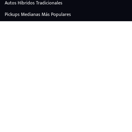
Autos Híbridos Tradicionales
Pickups Medianas Más Populares
Autos Y Camionetas Con Mejor Valor De Reventa
SUV Familiares Con Mejor Espacio Y Precio
Autos Eléctricos
CONTÁCTANOS
Escríbenos por WhatsApp
plataforma@carplus.mx
Copyright © 2026 My Car Mx All rights reserved.
Terminos & Privacidad