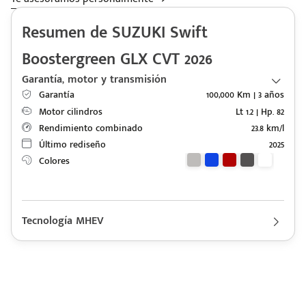
Resumen de SUZUKI Swift
Boostergreen GLX CVT 2026
Garantía, motor y transmisión
Garantía
100,000 Km | 3 años
Motor cilindros
Lt 1.2 | Hp. 82
Rendimiento combinado
23.8 km/l
Último rediseño
2025
Colores
Tecnología MHEV
Descripción de funcionamiento motorización SUZUKI Swift
Boostergreen 2026
Motor 1.2L DOHC con generador eléctrico, conjunto de baterías
ION litio de 12V.