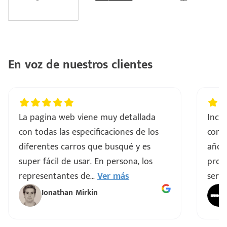
En voz de nuestros clientes
La pagina web viene muy detallada
Incre
con todas las especificaciones de los
comp
diferentes carros que busqué y es
años
super fácil de usar. En persona, los
proce
representantes de
...
Ver más
servi
Ionathan Mirkin