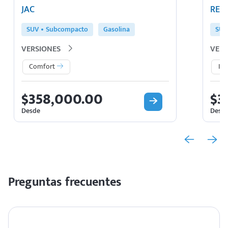
JAC
REN
SUV
Subcompacto
Gasolina
SUV
VERSIONES
VERS
Comfort
Ic
$358,000.00
$3
Desde
Desd
Preguntas frecuentes