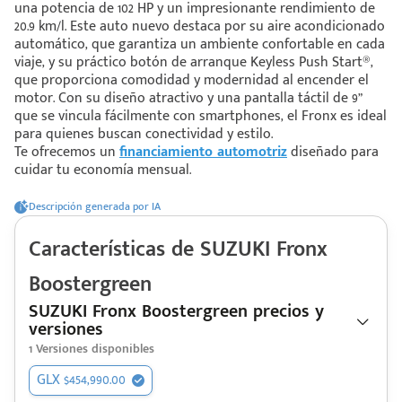
una potencia de 102 HP y un impresionante rendimiento de
20.9 km/l. Este auto nuevo destaca por su aire acondicionado
automático, que garantiza un ambiente confortable en cada
 saber más
viaje, y su práctico botón de arranque Keyless Push Start®,
que proporciona comodidad y modernidad al encender el
 solo estoy viendo 😀
motor. Con su diseño atractivo y una pantalla táctil de 9”
que se vincula fácilmente con smartphones, el Fronx es ideal
para quienes buscan conectividad y estilo.
Te ofrecemos un
financiamiento automotriz
diseñado para
cuidar tu economía mensual.
Descripción generada por IA
Características de
SUZUKI
Fronx
Boostergreen
SUZUKI Fronx Boostergreen precios y
versiones
1
Versiones disponibles
GLX $454,990.00