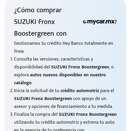
¿Cómo comprar
SUZUKI Fronx
?
e
Boostergreen con
Gestionamos tu crédito Hey Banco totalmente en
línea.
Consulta las versiones, características y
disponibilidad del
SUZUKI Fronx Boostergreen
, o
seña
explora
autos nuevos disponibles en nuestro
catálogo
Inicia la solicitud de tu
crédito automotriz
para el
SUZUKI Fronx Boostergreen
con apoyo de un
asesor y opciones de financiamiento a tu medida.
Finaliza la compra del
SUZUKI Fronx Boostergreen
utilizando tu crédito automotriz y estrena tu auto
en la agencia de tu preferencia con