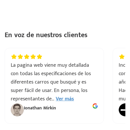
En voz de nuestros clientes
La pagina web viene muy detallada
Incre
con todas las especificaciones de los
comp
diferentes carros que busqué y es
años 
super fácil de usar. En persona, los
Hacen
representantes de
...
Ver más
muy 
Ionathan Mirkin