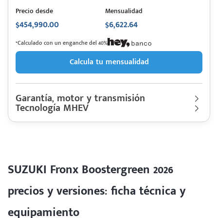
Precio desde
Mensualidad
$454,990.00
$6,622.64
*Calculado con un enganche del 40%
Calcula tu mensualidad
Garantía, motor y transmisión
Tecnología MHEV
Garantía
60,000 Km | 3 años
Motor cilindros
Lt 1.5 + Motor Eléctrico 12Volts | Hp. 102
SUZUKI
Descripción de funcionamiento motorización
Fronx
Rendimiento combinado
20.9 km/l
Boostergreen 2026
Último rediseño
2024
Motor 1.4L y motor generador eléctrico, autonomia combinada
Colores disponibles
de 20.9 km/l y capacidad de la batería de 12 volts.
SUZUKI Fronx Boostergreen 2026
precios y versiones: ficha técnica y
equipamiento