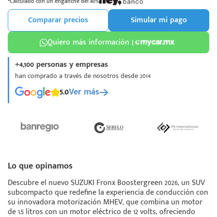
*Calculado con un enganche del 40%
Comparar precios
Simular mi pago
Quiero más información |
+4,100 personas y empresas
¡Espera!
han comprado a través de nosotros desde 2014
e enviar tu cotización
5.0
Ver más
 que conozcas nuestro
e
Análisis Personalizado
un asesor te guiará
u proceso para que
 la mejor desición.
Lo que opinamos
Descubre el nuevo SUZUKI Fronx Boostergreen 2026, un SUV
subcompacto que redefine la experiencia de conducción con
su innovadora motorización MHEV, que combina un motor
de 1.5 litros con un motor eléctrico de 12 volts, ofreciendo