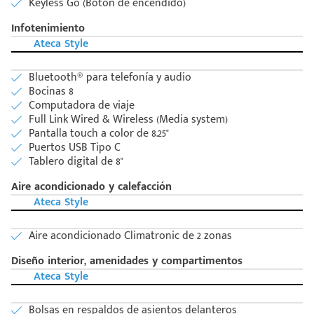
Keyless Go (Botón de encendido)
Infotenimiento
Ateca Style
Bluetooth® para telefonía y audio
Bocinas 8
Computadora de viaje
Full Link Wired & Wireless (Media system)
Código
Escríbenos
Pantalla touch a color de 8.25"
Postal
+528121278366
Puertos USB Tipo C
Ingresar
Tablero digital de 8"
Aire acondicionado y calefacción
Ateca Style
Aire acondicionado Climatronic de 2 zonas
Diseño interior, amenidades y compartimentos
Ateca Style
Bolsas en respaldos de asientos delanteros