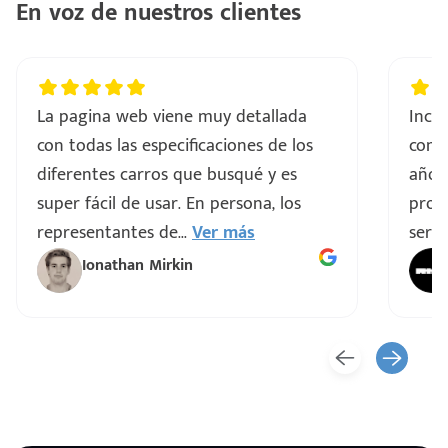
En voz de nuestros clientes
La pagina web viene muy detallada
Incre
con todas las especificaciones de los
comp
diferentes carros que busqué y es
años
super fácil de usar. En persona, los
proce
representantes de
...
Ver más
servi
Ionathan Mirkin