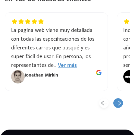
La pagina web viene muy detallada
Incre
con todas las especificaciones de los
comp
diferentes carros que busqué y es
años
super fácil de usar. En persona, los
proce
representantes de
...
Ver más
servi
Ionathan Mirkin