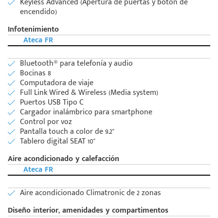
Keyless Advanced (Apertura de puertas y botón de
encendido)
Infotenimiento
Ateca FR
Bluetooth® para telefonía y audio
Bocinas 8
Computadora de viaje
Full Link Wired & Wireless (Media system)
Puertos USB Tipo C
Cargador inalámbrico para smartphone
Control por voz
Pantalla touch a color de 9.2"
Tablero digital SEAT 10"
Aire acondicionado y calefacción
Código
Escríbenos
Ateca FR
Postal
+528121278366
Ingresar
Aire acondicionado Climatronic de 2 zonas
Diseño interior, amenidades y compartimentos