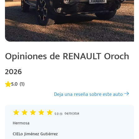
Opiniones de RENAULT Oroch
2026
5.0 (1)
Código
Escríbenos
Postal
+528121278366
Deja una reseña sobre este auto
Ingresar
04/01/2024
5.0 (1)
Hermosa
CIELo Jiménez Gutiérrez