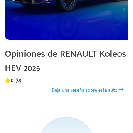
Opiniones de RENAULT Koleos
HEV 2026
0 (0)
Deja una reseña sobre este auto
Código
Escríbenos
Postal
+528121278366
Ingresar