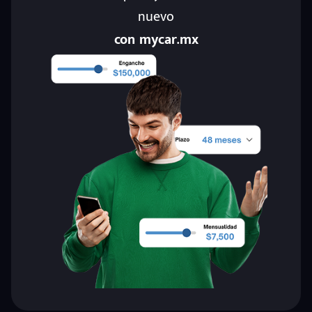
nuevo
con mycar.mx
eña