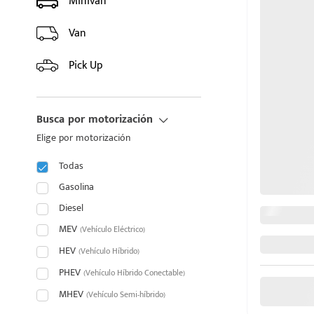
Minivan
HYUNDAI
Van
INFINITI
Pick Up
JAC
Busca por motorización
JAECOO
Elige por motorización
JAGUAR
Todas
puesto
JEEP
Gasolina
Diesel
JETOUR
MEV
(Vehículo Eléctrico)
ado:
HEV
KIA
(Vehículo Híbrido)
PHEV
(Vehículo Híbrido Conectable)
LAND ROVER
MHEV
(Vehículo Semi-híbrido)