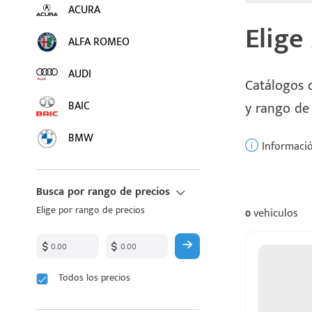
ACURA
Elige
ALFA ROMEO
AUDI
Catálogos d
BAIC
y rango de
BMW
Informació
BUICK
Busca por rango de precios
BYD
Elige por rango de precios
0
vehiculos
CADILLAC
CHANGAN
Todos los precios
CHEVROLET