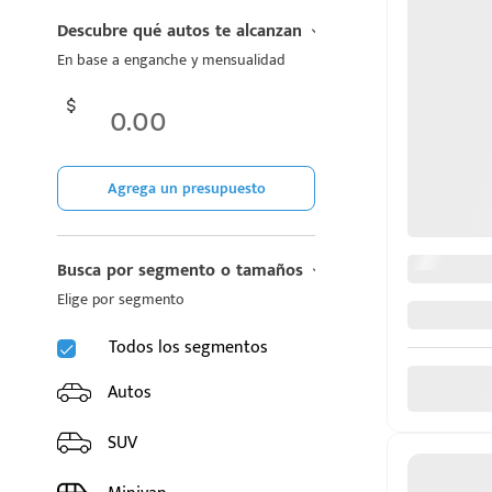
CHIREY
Descubre qué autos te alcanzan
En base a enganche y mensualidad
CUPRA
DODGE
FIAT
Agrega un presupuesto
d
FORD
Busca por segmento o tamaños
GAC
Elige por segmento
GEELY
Todos los segmentos
GMC
Autos
GREAT WALL MOTORS
SUV
HONDA