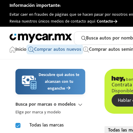
Información importante:
Evitar caer en fraudes de páginas que se hacen pasar por nosotros en 
Revisa nuestros únicos medios de contacto aquí:
Contacto
Busca autos por nomb
Inicio
Comprar autos nuevos
Comprar autos semi
Descubre qué autos te
alcanzan con tu
Contrata 
enganche
Disponible
Hablar 
Busca por marcas o modelos
Elige por marca y modelo
Todas las marcas
Todas las m