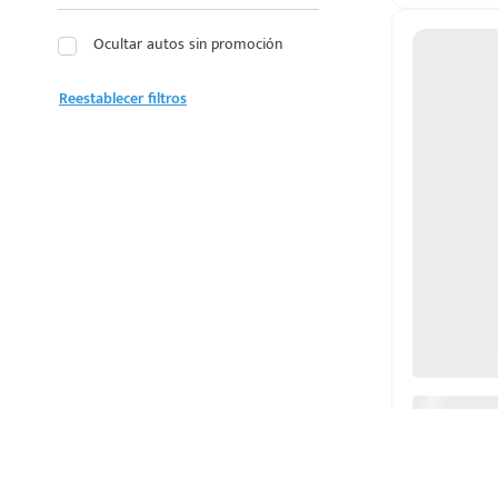
LEXUS
Ocultar autos sin promoción
LINCOLN
Reestablecer filtros
MAZDA
MERCEDES BENZ
MG
MINI
MITSUBISHI
NISSAN
OMODA
PEUGEOT