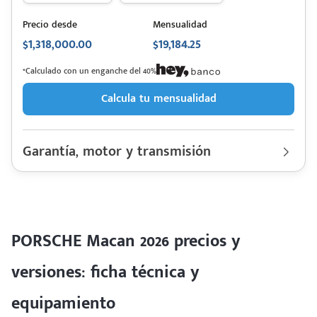
Precio desde
Mensualidad
$1,318,000.00
$19,184.25
*Calculado con un enganche del 40%
Calcula tu mensualidad
Garantía, motor y transmisión
Garantía
200,000 Km | 15 años
Motor cilindros
Lt 2.0 / 3.0 | Hp. 265
Rendimiento combinado
11.30 km/l
Último rediseño
2024
Colores disponibles
PORSCHE Macan 2026 precios y
versiones: ficha técnica y
equipamiento