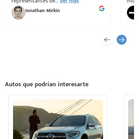
representantes de
...
Ver más
muy 
Ionathan Mirkin
Autos que podrían interesarte