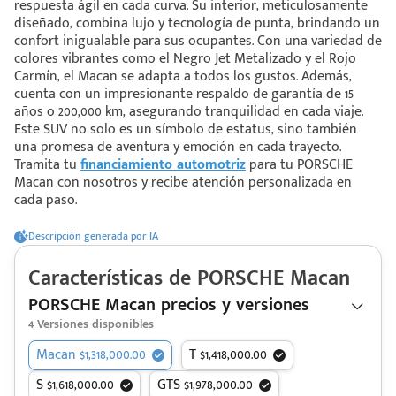
respuesta ágil en cada curva. Su interior, meticulosamente
diseñado, combina lujo y tecnología de punta, brindando un
confort inigualable para sus ocupantes. Con una variedad de
 saber más
colores vibrantes como el Negro Jet Metalizado y el Rojo
Carmín, el Macan se adapta a todos los gustos. Además,
 solo estoy viendo 😀
cuenta con un impresionante respaldo de garantía de 15
años o 200,000 km, asegurando tranquilidad en cada viaje.
Este SUV no solo es un símbolo de estatus, sino también
una promesa de aventura y emoción en cada trayecto.
Tramita tu
financiamiento automotriz
para tu PORSCHE
Macan con nosotros y recibe atención personalizada en
cada paso.
Descripción generada por IA
Características de
PORSCHE
Macan
PORSCHE Macan precios y versiones
4
Versiones disponibles
Macan $1,318,000.00
T $1,418,000.00
S $1,618,000.00
GTS $1,978,000.00