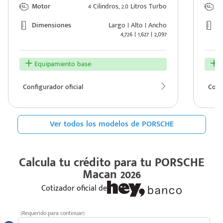
Motor
4 Cilindros, 2.0 Litros Turbo
M
Dimensiones
Largo | Alto | Ancho
D
4,726 | 1,627 | 2,097
Equipamiento base:
E
Configurador oficial
Confi
Ver todos los modelos de PORSCHE
Calcula tu crédito para tu
PORSCHE
Macan 2026
Cotizador oficial de
(Requerido para continuar)