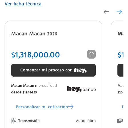
Ver ficha técnica
Macan Macan 2026
Mac
$1,318,000.00
$1
Comenzar mi proceso con |
Macan Macan mensualidad
Macan
desde
$19,184.25
$20,63
Personalizar mi cotización
Per
Transmisión
Automática
T