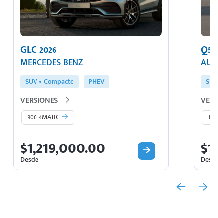
GLC 2026
Q5 
MERCEDES BENZ
AUD
SUV
Compacto
PHEV
SUV
VERSIONES
VERS
300 4MATIC
Dy
$1,219,000.00
$1
Desde
Desd