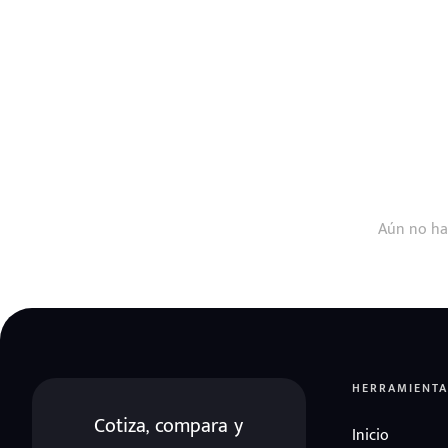
Aún no ha
HERRAMIENTA
Cotiza, compara y
Inicio
eña