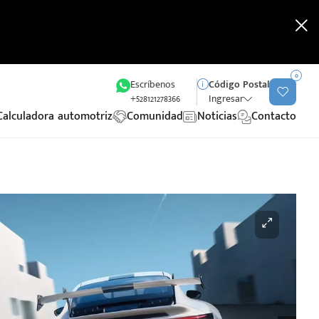
0
Escríbenos
Código Postal
+528121278366
Ingresar
Calculadora automotriz
Comunidad
Noticias
Contacto