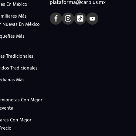
plataforma@carplus.mx
es En México
amiliares Más
Y Nuevas En México
equeñas Más
as Tradicionales
idos Tradicionales
edianas Más
amionetas Con Mejor
Reventa
iares Con Mejor
Precio