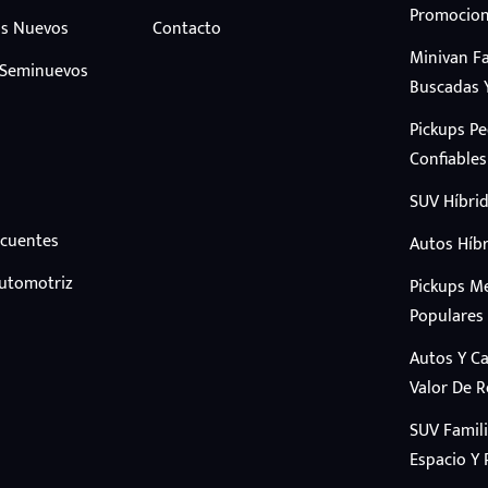
Promocion
s Nuevos
Contacto
Minivan F
 Seminuevos
Buscadas 
Pickups P
Confiables
SUV Híbrid
ecuentes
Autos Híbr
Automotriz
Pickups M
Populares
Autos Y C
Valor De 
SUV Famil
Espacio Y 