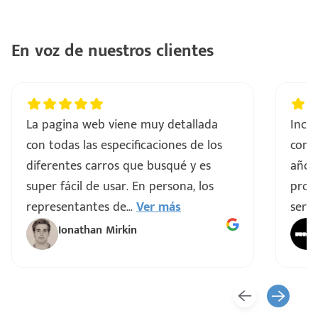
En voz de nuestros clientes
La pagina web viene muy detallada
Incre
con todas las especificaciones de los
comp
diferentes carros que busqué y es
años
super fácil de usar. En persona, los
proce
representantes de
...
Ver más
servi
Ionathan Mirkin