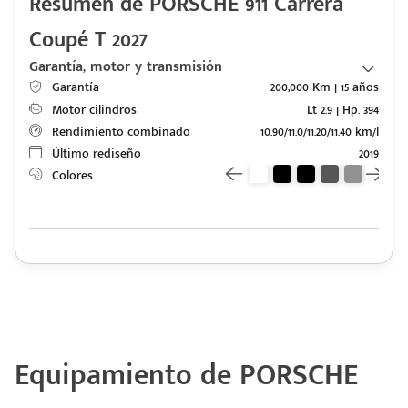
Resumen de PORSCHE 911 Carrera
Coupé T 2027
Garantía, motor y transmisión
Garantía
200,000 Km | 15 años
Motor cilindros
Lt 2.9 | Hp. 394
Rendimiento combinado
10.90/11.0/11.20/11.40 km/l
Último rediseño
2019
Colores
Código
Escríbenos
Postal
+528121278366
Ingresar
Equipamiento de PORSCHE