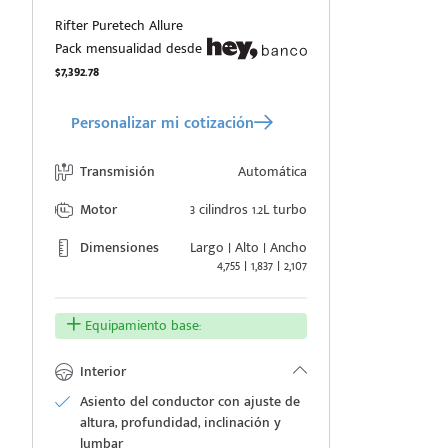
Rifter Puretech Allure
Pack mensualidad desde
$7,392.78
Personalizar mi cotización
Transmisión
Automática
Motor
3 cilindros 1.2L turbo
Dimensiones
Largo | Alto | Ancho
4,755 | 1,837 | 2,107
Equipamiento base:
Interior
Asiento del conductor con ajuste de
altura, profundidad, inclinación y
lumbar