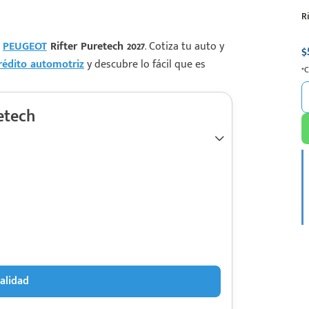
R
l
PEUGEOT
Rifter Puretech 2027
. Cotiza tu auto y
$
rédito automotriz
y descubre lo fácil que es
*
etech
alidad