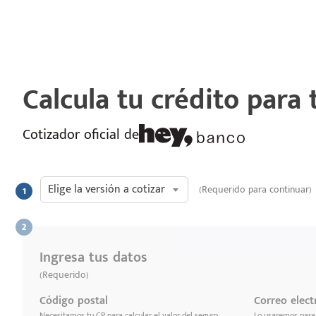
Calcula tu crédito para
Cotizador oficial de
Elige la versión a cotizar
(Requerido para continuar)
Ingresa tus datos
(Requerido)
Código postal
Correo elect
Necesitamos tu CP para calcular el valor del seguro
Lo usaremos para 