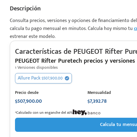
Descripción
Consulta precios, versiones y opciones de financiamiento de
calcula tu pago mensual en minutos. Calcula hoy mismo tu
c
estrenar este modelo.
¡Espera!
Características de
PEUGEOT
Rifter Pur
e enviar tu cotización
PEUGEOT Rifter Puretech precios y versiones
 que conozcas nuestro
1
Versiones disponibles
e
Análisis Personalizado
Allure Pack $507,900.00
un asesor te guiará
u proceso para que
Precio desde
Mensualidad
 la mejor desición.
$507,900.00
$7,392.78
*Calculado con un enganche del 40%
Calcula tu mensu