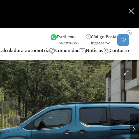
0
Escríbenos
Código Postal
+528121278366
Ingresar
Calculadora automotriz
Comunidad
Noticias
Contacto