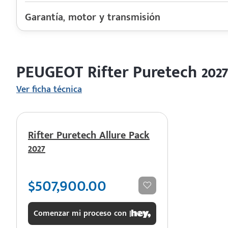
Garantía, motor y transmisión
Garantía
 saber más
Motor cilindros
Rendimiento combinado
 solo estoy viendo 😀
PEUGEOT Rifter Puretech 2027
Último rediseño
Colores disponibles
Ver ficha técnica
Rifter Puretech Allure Pack
2027
$507,900.00
Comenzar mi proceso con |