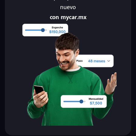
nuevo
con mycar.mx
eña