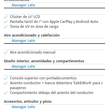
Postal
+528121278366
Manager L4H2
Ingresar
Clúster de 3.5” LCD
Pantalla táctil de 7” con Apple CarPlay y Android Auto
Toma de 12V en área de carga
Aire acondicionado y calefacción
Manager L4H2
Aire acondicionado manual
Diseño interior, amenidades y compartimentos
Manager L4H2
Consola superior con portadocumentos
Asiento conductor + banca delantera "Eat&Work" para 2
pasajeros
Compartimiento debajo del asiento del conductor
Accesorios, articulos y pisos
Manager L4H2