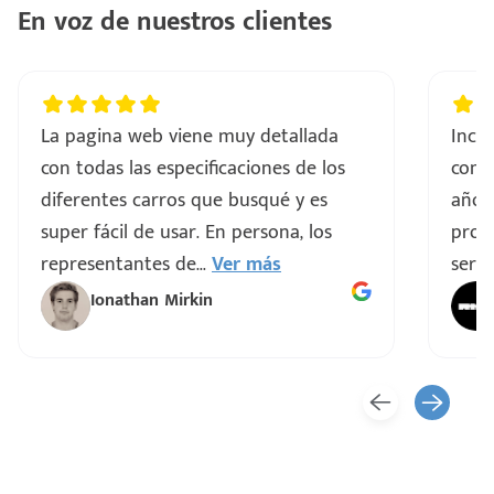
En voz de nuestros clientes
La pagina web viene muy detallada
Incre
con todas las especificaciones de los
comp
diferentes carros que busqué y es
años
super fácil de usar. En persona, los
proce
representantes de
...
Ver más
servi
Ionathan Mirkin