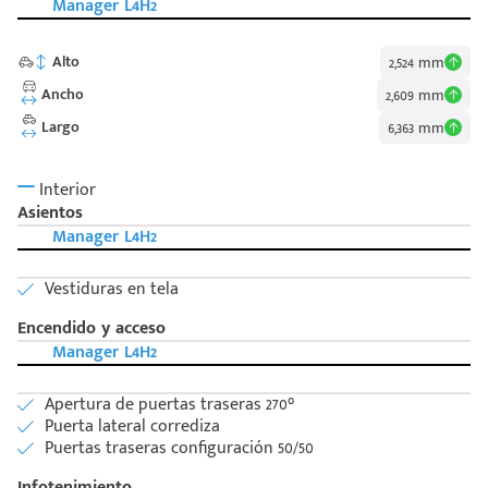
Manager L4H2
Alto
2,524 mm
Ancho
2,609 mm
Largo
6,363 mm
Interior
Asientos
Manager L4H2
Vestiduras en tela
Encendido y acceso
Manager L4H2
Apertura de puertas traseras 270°
Puerta lateral corrediza
Puertas traseras configuración 50/50
Código
Escríbenos
Infotenimiento