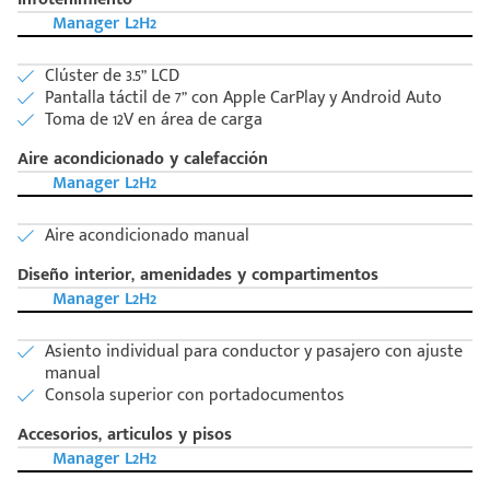
Manager L2H2
Clúster de 3.5” LCD
Pantalla táctil de 7” con Apple CarPlay y Android Auto
Toma de 12V en área de carga
Aire acondicionado y calefacción
Código
Escríbenos
Manager L2H2
Postal
+528121278366
Ingresar
Aire acondicionado manual
Diseño interior, amenidades y compartimentos
Manager L2H2
Asiento individual para conductor y pasajero con ajuste
manual
Consola superior con portadocumentos
Accesorios, articulos y pisos
Manager L2H2