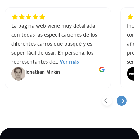
La pagina web viene muy detallada
Incre
con todas las especificaciones de los
comp
diferentes carros que busqué y es
años
super fácil de usar. En persona, los
proce
representantes de
...
Ver más
servi
Ionathan Mirkin