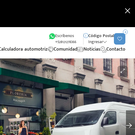
0
Escríbenos
Código Postal
+528121278366
Ingresar
Calculadora automotriz
Comunidad
Noticias
Contacto