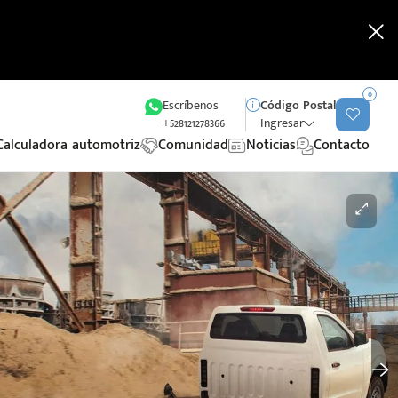
0
Escríbenos
Código Postal
+528121278366
Ingresar
Calculadora automotriz
Comunidad
Noticias
Contacto