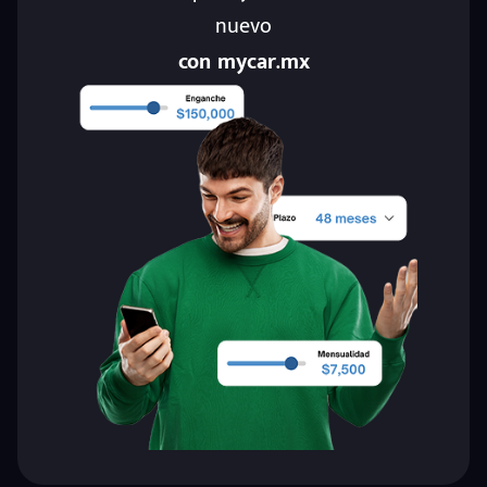
nuevo
con mycar.mx
eña