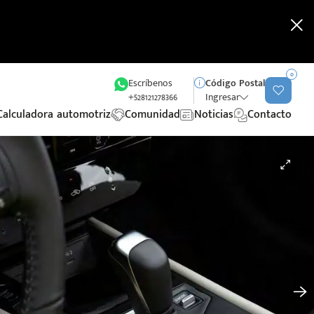
0
Escríbenos
Código Postal
+528121278366
Ingresar
Calculadora automotriz
Comunidad
Noticias
Contacto