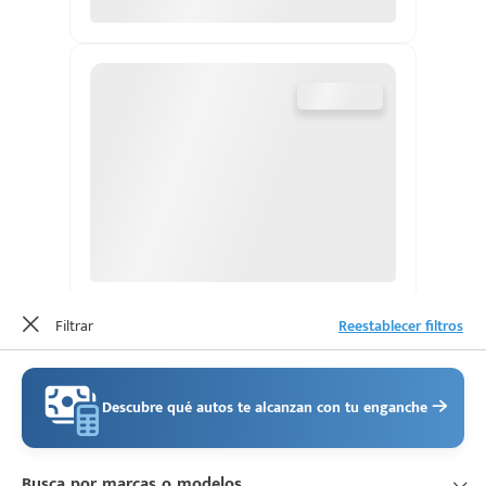
Escríbenos
Código
+528121278366
Postal
Ingresar
Filtrar
Reestablecer filtros
Descubre qué autos te alcanzan con tu enganche
Busca por marcas o modelos