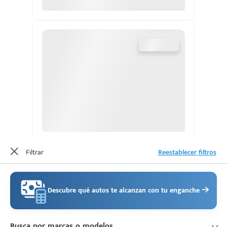
d
Filtrar
Reestablecer filtros
Descubre qué autos te alcanzan con tu enganche
Busca por marcas o modelos