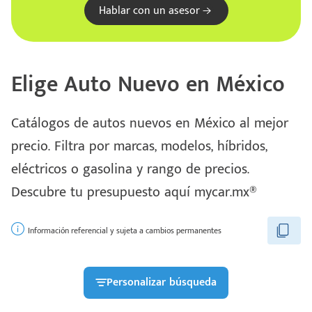
Hablar con un asesor
Elige Auto Nuevo en México
Catálogos de autos nuevos en México al mejor
precio. Filtra por marcas, modelos, híbridos,
eléctricos o gasolina y rango de precios.
Escríbenos
Descubre tu presupuesto aquí mycar.mx®
Código
+528121278366
Postal
Ingresar
Información referencial y sujeta a cambios permanentes
Personalizar búsqueda