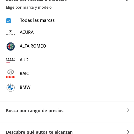
Elige por marca y modelo
puesto
Todas las marcas
ACURA
ado:
ALFA ROMEO
AUDI
BAIC
BMW
BUICK
Busca por rango de precios
BYD
CADILLAC
Descubre qué autos te alcanzan