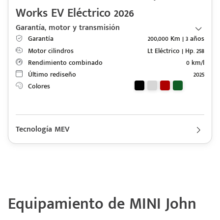
Works EV Eléctrico 2026
Garantía, motor y transmisión
Garantía
200,000 Km | 3 años
Motor cilindros
Lt Eléctrico | Hp. 258
Rendimiento combinado
0 km/l
Último rediseño
2025
Colores
Tecnología MEV
Descripción de funcionamiento motorización MINI John
Cooper Works EV 2026
Tecnología MEV con Batería con Capacidad de 49.2 kWh y
Rango Eléctrico de 371 WLTP
Equipamiento de MINI John