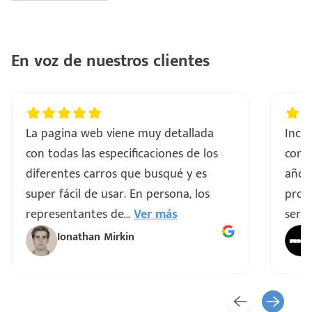
En voz de nuestros clientes
La pagina web viene muy detallada
Incre
con todas las especificaciones de los
comp
diferentes carros que busqué y es
años
super fácil de usar. En persona, los
proce
representantes de
...
Ver más
servi
Ionathan Mirkin