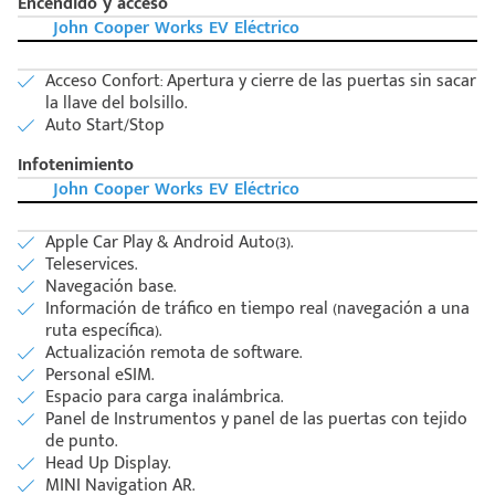
Encendido y acceso
John Cooper Works EV Eléctrico
Acceso Confort: Apertura y cierre de las puertas sin sacar
la llave del bolsillo.
Auto Start/Stop
Infotenimiento
John Cooper Works EV Eléctrico
Apple Car Play & Android Auto(3).
Teleservices.
Navegación base.
Información de tráfico en tiempo real (navegación a una
ruta específica).
Actualización remota de software.
Personal eSIM.
Espacio para carga inalámbrica.
Panel de Instrumentos y panel de las puertas con tejido
Código
Escríbenos
de punto.
Postal
+528121278366
Head Up Display.
Ingresar
MINI Navigation AR.