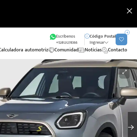
0
Escríbenos
Código Postal
+528121278366
Ingresar
Calculadora automotriz
Comunidad
Noticias
Contacto