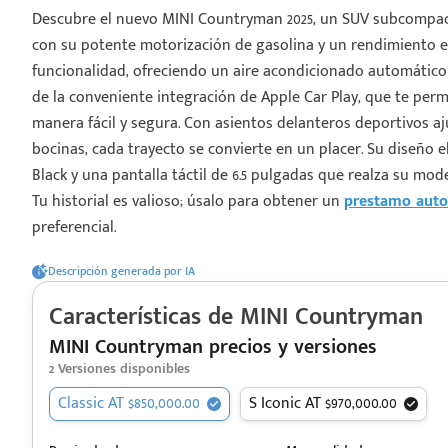
Descubre el nuevo MINI Countryman 2025, un SUV subcompact
con su potente motorización de gasolina y un rendimiento e
funcionalidad, ofreciendo un aire acondicionado automátic
de la conveniente integración de Apple Car Play, que te perm
manera fácil y segura. Con asientos delanteros deportivos aj
¡Espera!
bocinas, cada trayecto se convierte en un placer. Su diseño
Black y una pantalla táctil de 6.5 pulgadas que realza su mod
e enviar tu cotización
Tu historial es valioso; úsalo para obtener un
prestamo auto
 que conozcas nuestro
preferencial.
e
Análisis Personalizado
un asesor te guiará
Descripción generada por IA
u proceso para que
 la mejor desición.
Características de
MINI
Countryman
MINI Countryman precios y versiones
2
Versiones disponibles
Classic AT $850,000.00
S Iconic AT $970,000.00