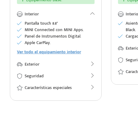
Interior
Interio
Pantalla touch 8.8"
Asient
MINI Connected con MINI Apps.
Black.
e
Panel de Instrumentos Digital.
Cargad
Apple CarPlay.
Exteri
Ver todo el equipamiento interior
Segur
Exterior
Caract
Seguridad
seña
Características especiales