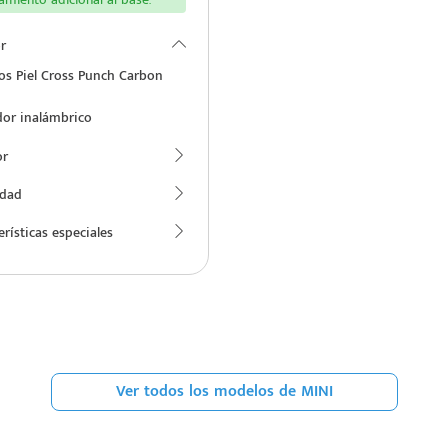
r
os Piel Cross Punch Carbon
or inalámbrico
or
idad
erísticas especiales
Ver todos los modelos de MINI