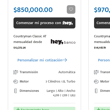
$850,000.00
$970
Comenzar mi proceso con |
Comenza
Countryman Classic AT
Countryman
mensualidad desde
mensualid
$12,372.24
$14,118.91
Personalizar mi cotización
Persona
Transmisión
Automática
Trans
Motor
3 Cilindros 1.5L Turbo
Motor
Dimensiones
Largo | Alto | Ancho
Dimen
4,299 | 1,559 | 1,822
Equipamiento base:
Equipa