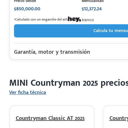
Precio desde
Mensualidad
$850,000.00
$12,372.24
 saber más
*Calculado con un enganche del 40%
Calcula tu mensu
 solo estoy viendo 😀
Garantía, motor y transmisión
Garantía
Motor cilindros
Rendimiento combinado
MINI Countryman 2025 precios
Último rediseño
Colores disponibles
Ver ficha técnica
Countryman Classic AT 2025
Country