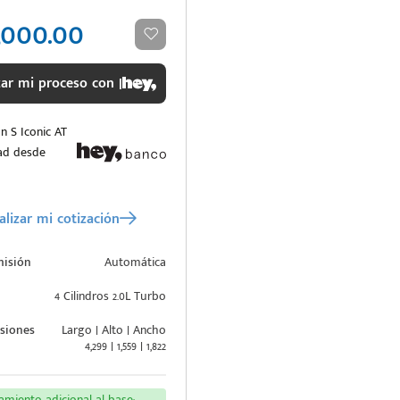
,000.00
r mi proceso con |
 S Iconic AT
ad desde
lizar mi cotización
misión
Automática
4 Cilindros 2.0L Turbo
siones
Largo | Alto | Ancho
4,299 | 1,559 | 1,822
miento adicional al base: