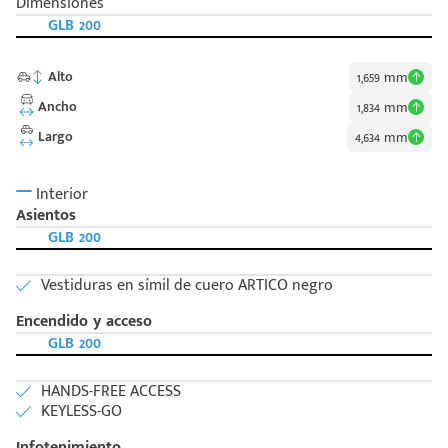
Dimensiones
GLB 200
Alto
1,659 mm
Ancho
1,834 mm
Largo
4,634 mm
Interior
Asientos
GLB 200
Vestiduras en símil de cuero ARTICO negro
Encendido y acceso
GLB 200
Código
Escríbenos
Postal
+528121278366
HANDS-FREE ACCESS
Ingresar
KEYLESS-GO
Infotenimiento