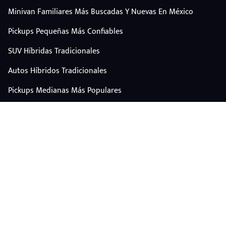
Minivan Familiares Más Buscadas Y Nuevas En México
Pickups Pequeñas Más Confiables
SUV Híbridas Tradicionales
Autos Híbridos Tradicionales
Pickups Medianas Más Populares
Autos Y Camionetas Con Mejor Valor De Reventa
SUV Familiares Con Mejor Espacio Y Precio
Autos Eléctricos
CONTÁCTANOS
Escríbenos por WhatsApp
plataforma@carplus.mx