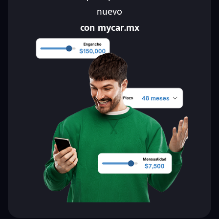
nuevo
con mycar.mx
eña