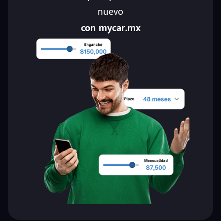
nuevo
con mycar.mx
eña