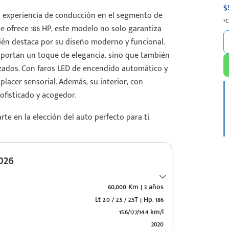
$
a experiencia de conducción en el segmento de
*
 ofrece 186 HP, este modelo no solo garantiza
bién destaca por su diseño moderno y funcional.
 aportan un toque de elegancia, sino que también
izados. Con faros LED de encendido automático y
placer sensorial. Además, su interior, con
ofisticado y acogedor.
e en la elección del auto perfecto para ti.
026
60,000 Km | 3 años
Lt 2.0 / 2.5 / 2.5T | Hp. 186
15.6/17.7/14.4 km/l
2020