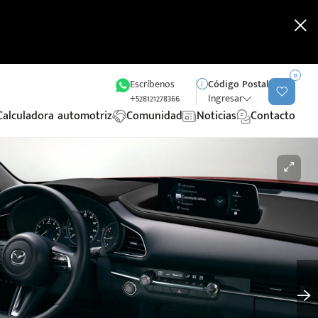
0
Escríbenos
Código Postal
+528121278366
Ingresar
Calculadora automotriz
Comunidad
Noticias
Contacto