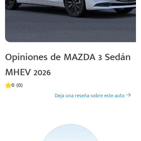
Opiniones de MAZDA 3 Sedán
MHEV 2026
0 (0)
Deja una reseña sobre este auto
Código
Escríbenos
Postal
+528121278366
Ingresar