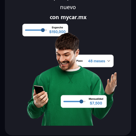
nuevo
con mycar.mx
eña