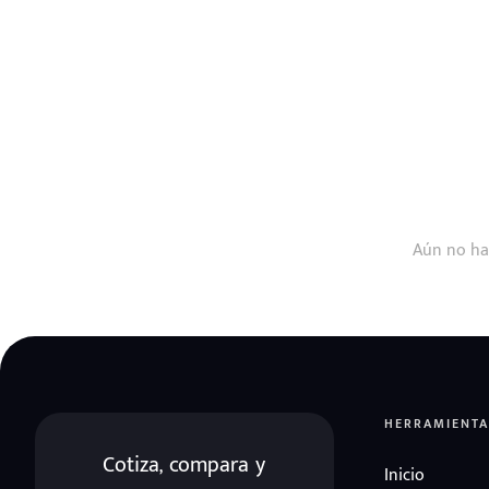
Aún no ha
HERRAMIENTA
Cotiza, compara y
Inicio
eña