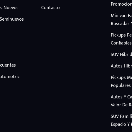
Promocion
s Nuevos
Contacto
Minivan F
 Seminuevos
Buscadas 
Pickups P
Confiables
SUV Híbrid
ecuentes
Autos Híbr
Automotriz
Pickups M
Populares
Autos Y C
Valor De 
SUV Famil
Espacio Y 