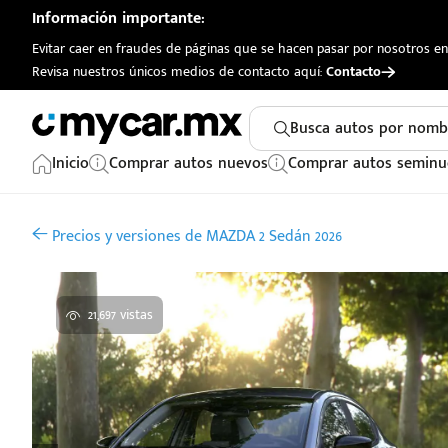
Información importante:
Evitar caer en fraudes de páginas que se hacen pasar por nosotros en 
Revisa nuestros únicos medios de contacto aquí:
Contacto
Busca autos por nomb
Inicio
Comprar autos nuevos
Comprar autos seminu
Precios y versiones de MAZDA 2 Sedán 2026
21,697 vistas