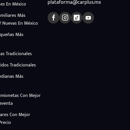
plataforma@carplus.mx
es En México
amiliares Más
Y Nuevas En México
equeñas Más
as Tradicionales
idos Tradicionales
edianas Más
amionetas Con Mejor
Reventa
iares Con Mejor
Precio