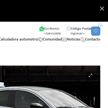
0
Escríbenos
Código Postal
+528121278366
Ingresar
Calculadora automotriz
Comunidad
Noticias
Contacto