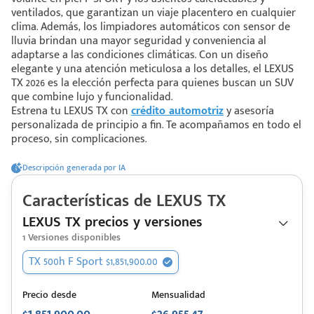
ventilados, que garantizan un viaje placentero en cualquier
clima. Además, los limpiadores automáticos con sensor de
lluvia brindan una mayor seguridad y conveniencia al
 saber más
adaptarse a las condiciones climáticas. Con un diseño
elegante y una atención meticulosa a los detalles, el LEXUS
 solo estoy viendo 😀
TX 2026 es la elección perfecta para quienes buscan un SUV
que combine lujo y funcionalidad.
Estrena tu LEXUS TX con
crédito automotriz
y asesoría
personalizada de principio a fin. Te acompañamos en todo el
proceso, sin complicaciones.
Descripción generada por IA
Características de
LEXUS
TX
LEXUS TX precios y versiones
1
Versiones disponibles
TX 500h F Sport $1,851,900.00
Precio desde
Mensualidad