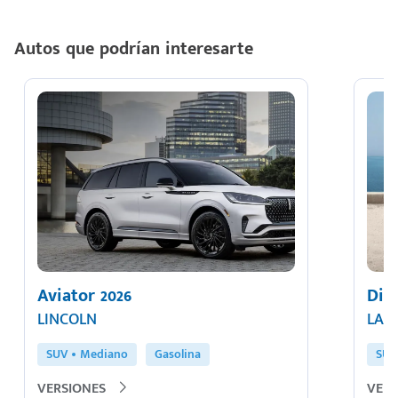
Autos que podrían interesarte
Aviator 2026
Dis
LINCOLN
LAN
SUV
Mediano
Gasolina
SUV
VERSIONES
VERS