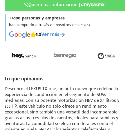
Quiero más información |
+4,100 personas y empresas
han comprado a través de nosotros desde 2014
5.0
Ver más
¡Espera!
e enviar tu cotización
 que conozcas nuestro
e
Análisis Personalizado
un asesor te guiará
Lo que opinamos
u proceso para que
Descubre el LEXUS TX 2026, un auto nuevo que redefine la
 la mejor desición.
experiencia de conducción en el segmento de SUVs
medianas. Con su potente motorización HEV de 2.4 litros y
366 HP, este vehículo no solo ofrece un rendimiento
excepcional, sino también una versatilidad incomparable
gracias a sus tres filas de asientos, ideales para familias y
aventuras. La comodidad se eleva con detalles como el
volante en piel F SPORT y los asientos calefactables y