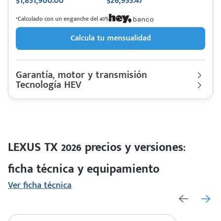
$1,851,900.00
$26,955.47
*Calculado con un enganche del 40%
Calcula tu mensualidad
Garantía, motor y transmisión
Tecnología HEV
Garantía
80,000 Km | 4 años
Motor cilindros
Lt 2.4 | Hp. 366
LEXUS
Descripción de funcionamiento motorización
TX 2026
Rendimiento combinado
N/D km/l
Sistema Hybrid Electric autorrecargable, Motor delantero y
Último rediseño
2024
trasero eléctrico sincrónico con Batería híbrida de níquel-
Colores disponibles
hidruro metálico con voltaje de 288 DC
LEXUS TX 2026 precios y versiones:
ficha técnica y equipamiento
Ver ficha técnica